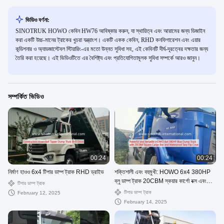
ভিডিও বর্ণনা:
SINOTRUK HOWO কেবিন HW76 আবিষ্কার করুন, যা স্থায়িত্ব এবং আরামের জন্য ডিজাইন
করা একটি উচ্চ-মানের ট্রাকের খুচরা যন্ত্রাংশ। একটি একক কেবিন, RHD কনফিগারেশন এবং এয়ার
কন্ডিশনার ও অ্যাডজাস্টেবল স্টিয়ারিং-এর মতো উন্নত সুবিধা সহ, এই কেবিনটি দীর্ঘ-দূরত্বের দক্ষতার জন্য
তৈরি করা হয়েছে। এই ভিডিওটিতে এর বৈশিষ্ট্য এবং প্রতিযোগিতামূলক সুবিধা সম্পর্কে আরও জানুন।
সম্পর্কিত ভিডিও
00:24
00:24
নির্মাণ হাওও 6x4 টিপার ডাম্প ট্রাক RHD ড্রাইভ
শক্তিশালী এবং বহুমুখী: HOWO 6x4 380HP
ব্লু ডাম্প ট্রাক 20CBM স্কয়ার কার্গো বক্স এবং
টিপার ডাম্প ট্রাক
ওয়াটারপ্রুফ টারপ ফ্লিপ কভ
টিপার ডাম্প ট্রাক
February 12, 2025
February 14, 2025