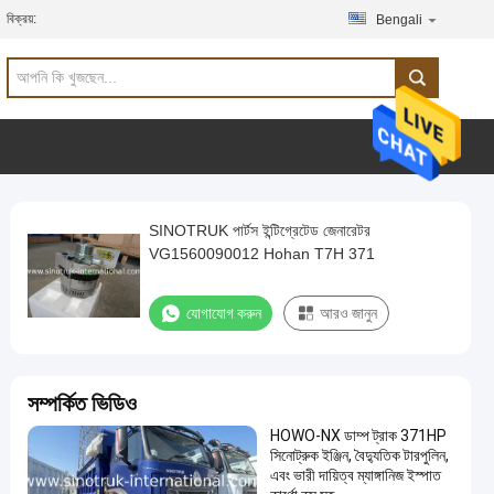
বিক্রয়:
Bengali
SINOTRUK পার্টস ইন্টিগ্রেটেড জেনারেটর
VG1560090012 Hohan T7H 371
যোগাযোগ করুন
আরও জানুন
সম্পর্কিত ভিডিও
HOWO-NX ডাম্প ট্রাক 371HP
সিনোট্রুক ইঞ্জিন, বৈদ্যুতিক টারপুলিন,
এবং ভারী দায়িত্ব ম্যাঙ্গানিজ ইস্পাত