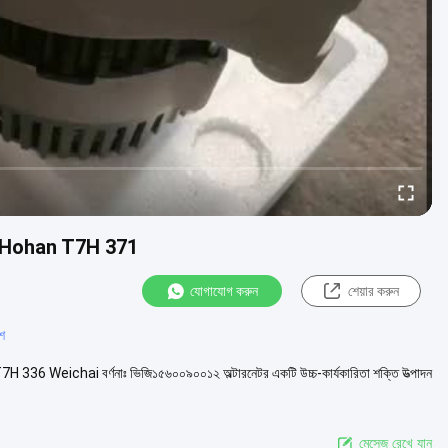
12 Hohan T7H 371
যোগাযোগ করুন
শেয়ার করুন
ংশ
7H 336 Weichai বর্ণনাঃ ভিজি১৫৬০০৯০০১২ অল্টারনেটর একটি উচ্চ-কার্যকারিতা শক্তি উত্পাদন
মেসেজ রেখে যান