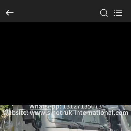
SINOTRUK
INTERNATIONAL
CO.,
LTD..
All
Rights
Reserved.
বাড়ি
পণ্য
আমাদের
সম্বন্ধে
কারখানা
পরিদর্শন
গুণমান