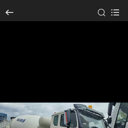
SINOTRUK
INTERNATIONAL
CO.,
LTD..
All
Rights
Reserved.
বাড়ি
পণ্য
আমাদের
সম্বন্ধে
কারখানা
পরিদর্শন
গুণমান