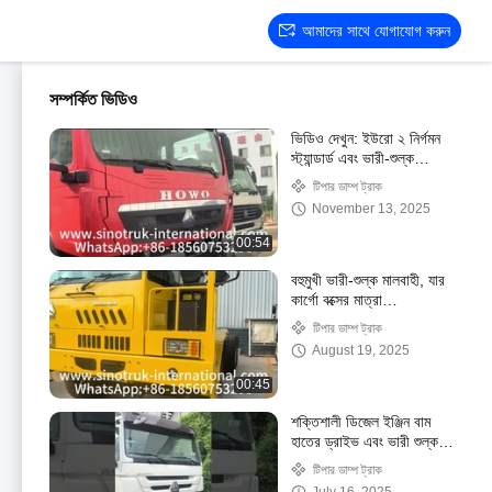
আমাদের সাথে যোগাযোগ করুন
সম্পর্কিত ভিডিও
ভিডিও দেখুন: ইউরো ২ নির্গমন
স্ট্যান্ডার্ড এবং ভারী-শুল্ক
পরিবহনের জন্য SINOTRUK
টিপার ডাম্প ট্রাক
৬*৪ টিপার ট্রাকের প্রদর্শনী
November 13, 2025
00:54
বহুমুখী ভারী-শুল্ক মালবাহী, যার
কার্গো বক্সের মাত্রা
5800*3200*1800মিমি এবং
টিপার ডাম্প ট্রাক
ট্রাক ক্যাবিন HW7D
August 19, 2025
00:45
শক্তিশালী ডিজেল ইঞ্জিন বাম
হাতের ড্রাইভ এবং ভারী শুল্ক
পরিবহনের জন্য ভারী শুল্ক
টিপার ডাম্প ট্রাক
বহনকারী