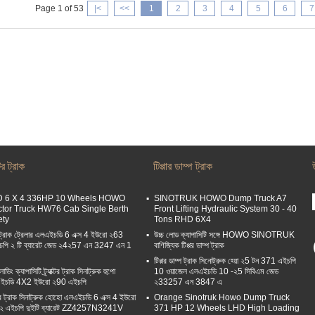
Page 1 of 53
|<
<<
1
2
3
4
5
6
7
ক্টর ট্রাক
টিপ্পার ডাম্প ট্রাক
 6 X 4 336HP 10 Wheels HOWO
SINOTRUK HOWO Dump Truck A7
ctor Truck HW76 Cab Single Berth
Front Lifting Hydraulic System 30 - 40
ety
Tons RHD 6X4
ট্রাক ট্রেলার এলএইচডি 6 এক্স 4 ইউরো ২63
উচ্চ লোড ক্যাপাসিটি সঙ্গে HOWO SINOTRUK
পি ২ টি ব্যারেট জেড ২4২57 এন 3247 এন 1
বাণিজ্যিক টিপ্পর ডাম্প ট্রাক
টিপ্পর ডাম্প ট্রাক সিনোট্রুক হ্য়ো ২5 টন 371 এইচপি
োডিং ক্যাপাসিটি ট্র্যাক্টর ট্রাক সিনাট্রুক হুপো
10 ওয়াজেল এলএইচডি 10 -২5 সিবিএম জেড
ইচডি 4X2 ইউরো ২90 এইচপি
২33257 এন 3847 এ
াক্টর ট্রাক সিনাট্রুক হোহো এলএইচডি 6 এক্স 4 ইউরো
Orange Sinotruk Howo Dump Truck
২ এইচপি দুইটি ব্যারেট ZZ4257N3241V
371 HP 12 Wheels LHD High Loading