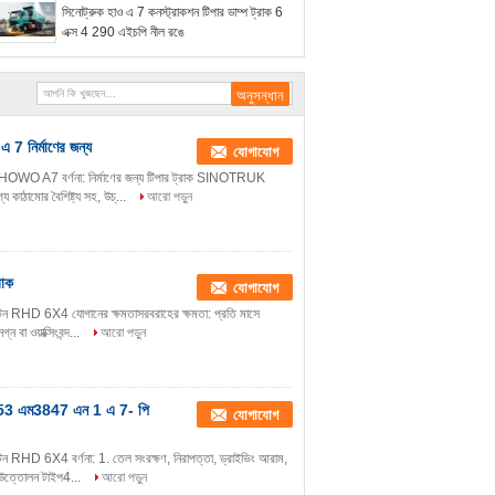
সিনোট্রুক হাও এ 7 কনস্ট্রাকশন টিপার ডাম্প ট্রাক 6
এক্স 4 290 এইচপি নীল রঙে
 7 নির্মাণের জন্য
যোগাযোগ
HOWO A7 বর্ণনা: নির্মাণের জন্য টিপার ট্রাক SINOTRUK
ঠামোর বৈশিষ্ট্য সহ, উচ্...
আরো পড়ুন
রাক
যোগাযোগ
ন RHD 6X4 যোগানের ক্ষমতাসরবরাহের ক্ষমতা: প্রতি মাসে
বা ওয়াক্সিংবন্দ...
আরো পড়ুন
ড 253 এম3847 এন 1 এ 7- পি
যোগাযোগ
RHD 6X4 বর্ণনা: 1. তেল সংরক্ষণ, নিরাপত্তা, ড্রাইভিং আরাম,
ে উত্তোলন টাইপ4...
আরো পড়ুন