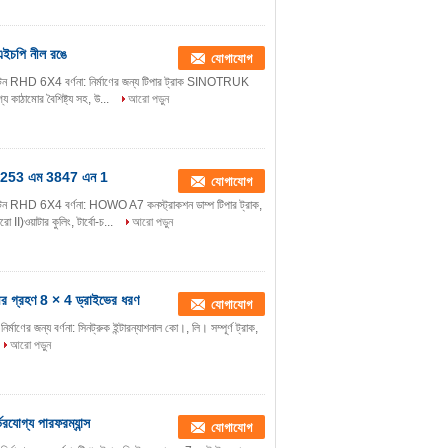
 এইচপি নীল রঙে
যোগাযোগ
ন RHD 6X4 বর্ণনা: নির্মাণের জন্য টিপার ট্রাক SINOTRUK
াঠামোর বৈশিষ্ট্য সহ, উ...
আরো পড়ুন
ডজেড 253 এম 3847 এন 1
যোগাযোগ
ন RHD 6X4 বর্ণনা: HOWO A7 কনস্ট্রাকশন ডাম্প টিপার ট্রাক,
য়াটার কুলিং, টার্বো-চ...
আরো পড়ুন
র গ্রহণ 8 × 4 ড্রাইভের ধরণ
যোগাযোগ
ণের জন্য বর্ণনা: সিনট্রুক ইন্টারন্যাশনাল কো।, লি। সম্পূর্ণ ট্রাক,
আরো পড়ুন
যোগ্য পারফরম্যান্স
যোগাযোগ