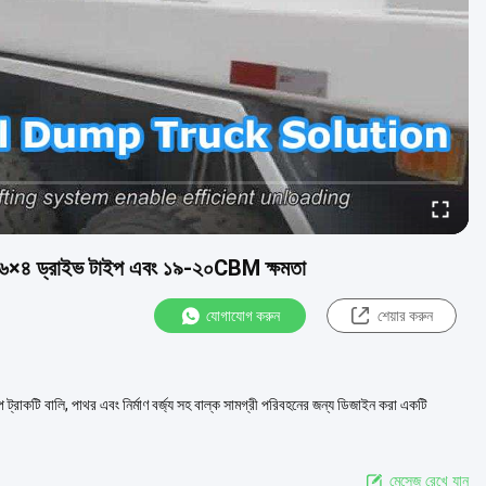
জিন ৬×৪ ড্রাইভ টাইপ এবং ১৯-২০CBM ক্ষমতা
যোগাযোগ করুন
শেয়ার করুন
ালি, পাথর এবং নির্মাণ বর্জ্য সহ বাল্ক সামগ্রী পরিবহনের জন্য ডিজাইন করা একটি
মেসেজ রেখে যান