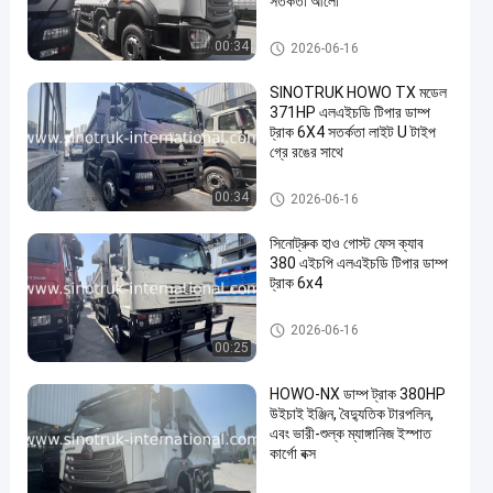
সতর্কতা আলো
টিপ্পার ডাম্প ট্রাক
00:34
2026-06-16
SINOTRUK HOWO TX মডেল
371HP এলএইচডি টিপার ডাম্প
ট্রাক 6X4 সতর্কতা লাইট U টাইপ
গ্রে রঙের সাথে
টিপ্পার ডাম্প ট্রাক
00:34
2026-06-16
সিনোট্রুক হাও গোস্ট ফেস ক্যাব
380 এইচপি এলএইচডি টিপার ডাম্প
ট্রাক 6x4
টিপ্পার ডাম্প ট্রাক
2026-06-16
00:25
HOWO-NX ডাম্প ট্রাক 380HP
উইচাই ইঞ্জিন, বৈদ্যুতিক টারপলিন,
এবং ভারী-শুল্ক ম্যাঙ্গানিজ ইস্পাত
কার্গো বক্স