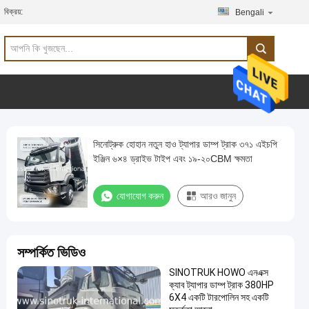
বিক্রয়:
Bengali
সিনোট্রুক হোহান নতুন হাও ট্যাপার ডাম্প ট্রাক ৩৭১ এইচপি
ইঞ্জিন ৬×৪ ড্রাইভ টাইপ এবং ১৯-২০CBM ক্ষমতা
যোগাযোগ করুন
আরও জানুন
সম্পর্কিত ভিডিও
SINOTRUK HOWO এনএক্স
ক্যাব ট্যাপার ডাম্প ট্রাক 380HP
6X4 একটি টারপোলিন সহ একটি