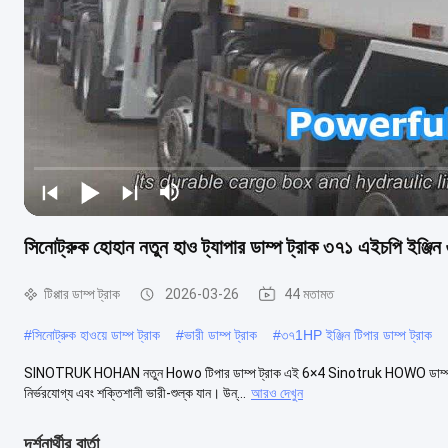
সিনোট্রুক হোহান নতুন হাও ট্যাপার ডাম্প ট্রাক ৩৭১ এইচপি ইঞ্
টিপ্পার ডাম্প ট্রাক
2026-03-26
44 মতামত
#
সিনোট্রুক হাওয়ে ডাম্প ট্রাক
#
ভারী ডাম্প ট্রাক
#
৩৭1HP ইঞ্জিন টিপার ডাম্প ট্রাক
SINOTRUK HOHAN নতুন Howo টিপার ডাম্প ট্রাক এই 6×4 Sinotruk HOWO ডাম্প ট্রাকটি ব
নির্ভরযোগ্য এবং শক্তিশালী ভারী-শুল্ক যান। উন্...
আরও দেখুন
দর্শনার্থীর বার্তা