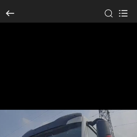
SINOTRUK
INTERNATIONAL
CO.,
LTD..
All
Rights
Reserved.
বাড়ি
পণ্য
আমাদের
সম্বন্ধে
কারখানা
পরিদর্শন
গুণমান