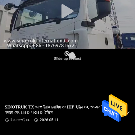
নিয়ন্ত্রণ
আমাদের
সাথে
যোগাযোগ
একটি
উদ্ধৃতি
অনুরোধ
করুন
SINOTRUK TX ডাম্প ট্রাক চ্যাসিস ৩৭1HP ইঞ্জিন সহ, ৩০-৪০ টন লোড
SITEMAP
ক্ষমতা এবং LHD / RHD ঐচ্ছিক
টিপ্পার ডাম্প ট্রাক
2026-05-11
গোপনীয়তা