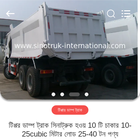
SINOTRUK
INTERNATIONAL
CO.,
LTD..
All
Rights
Reserved.
বাড়ি
পণ্য
আমাদের
সম্বন্ধে
কারখানা
টিপ্পার ডাম্প ট্রাক
পরিদর্শন
টিপ্পর ডাম্প ট্রাক সিনাট্রুক হওয় 10 টি চাকার 10-
গুণমান
25cubic মিটার লোড 25-40 টন পণ্য