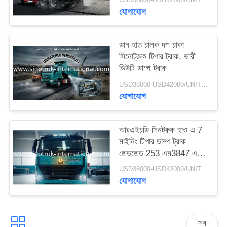
গোপনীয়তা
যোগাযোগ
নীতি
ডান হাত চালক দশ চাকা
সিনোট্রুক টিপার ট্রাক, ভারী
ডিউটি ​​ডাম্প ট্রাক
USD38000-USD42000/UNIT)negotiation MOQ:1 ইউনিট
যোগাযোগ
আরএইচডি সিনট্রুক হাও এ 7
মাইনিং টিপার ডাম্প ট্রাক
জেডজেড 253 এম3847 এন 1
এ 7- পি কেবিন দীর্ঘ জীবন
USD38000-USD42000/UNIT)negotiation MOQ:1 ইউনিট
যোগাযোগ
সব