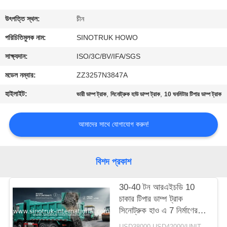
নিয়ন্ত্রণ
উৎপত্তি স্থল:
চীন
আমাদের
পরিচিতিমুলক নাম:
SINOTRUK HOWO
সাথে
সাক্ষ্যদান:
ISO/3C/BV/IFA/SGS
যোগাযোগ
মডেল নম্বার:
ZZ3257N3847A
হাইলাইট:
,
,
ভারী ডাম্প ট্রাক
সিনোট্রুক হাউ ডাম্প ট্রাক
10 ঘনমিটার টিপার ডাম্প ট্রাক
একটি
উদ্ধৃতি
আমাদের সাথে যোগাযোগ করুন!
অনুরোধ
করুন
বিশদ প্রকাশ
30-40 টন আরএইচডি 10
সাইট
চাকার টিপার ডাম্প ট্রাক
ম্যাপ
সিনোট্রুক হাও এ 7 নির্মাণের
জন্য
USD38000-USD42000/UNIT)negotiation MOQ:1 ইউনিট