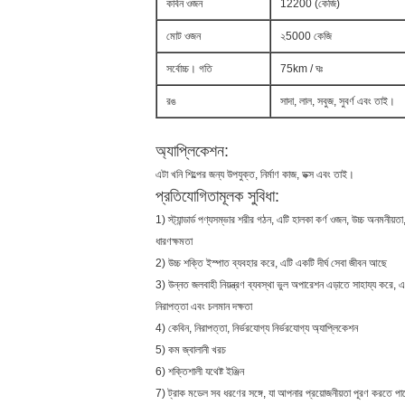
কার্বন ওজন
12200 (কেজি)
মোট ওজন
২5000 কেজি
সর্বোচ্চ। গতি
75km / ঘঃ
রঙ
সাদা, লাল, সবুজ, সুবর্ণ এবং তাই।
অ্যাপ্লিকেশন:
এটা খনি শিল্পের জন্য উপযুক্ত, নির্মাণ কাজ, ডক্স এবং তাই।
প্রতিযোগিতামূলক সুবিধা:
1) স্ট্যান্ডার্ড পণ্যসম্ভার শরীর গঠন, এটি হালকা কর্ণ ওজন, উচ্চ অনমনীয়তা
ধারণক্ষমতা
2) উচ্চ শক্তি ইস্পাত ব্যবহার করে, এটি একটি দীর্ঘ সেবা জীবন আছে
3) উন্নত জলবাহী নিয়ন্ত্রণ ব্যবস্থা ভুল অপারেশন এড়াতে সাহায্য করে, এ
নিরাপত্তা এবং চলমান দক্ষতা
4) কেবিন, নিরাপত্তা, নির্ভরযোগ্য নির্ভরযোগ্য অ্যাপ্লিকেশন
5) কম জ্বালানী খরচ
6) শক্তিশালী যথেষ্ট ইঞ্জিন
7) ট্রাক মডেল সব ধরণের সঙ্গে, যা আপনার প্রয়োজনীয়তা পূরণ করতে পা