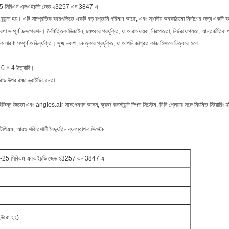
ন 10-25 সিবিএম এলএইচডি জেড ২3257 এন 3847 এ
্ড হয়। এটি সাম্প্রতিক বছরগুলিতে একটি বড় রপ্তানি পরিমাণ আছে, এবং স্থানীয় অবকাঠামো নির্মাণের জন্য একটি বড়
 সম্পূর্ণ এক্সপ্রেশন। নৈমিত্তিক ডিজাইন, চমৎকার প্রযুক্তি, যা আরামদায়ক, নিরাপত্তা, নির্ভরযোগ্যতা, আন্তর্জাতিক পর্য
ট্রাক ধারণা সম্পূর্ণ অভিব্যক্তি। সূক্ষ্ম নকশা, চমত্কার প্রযুক্তি, যা আপনি জাগ্রত কাজ হিসাবে চিত্কার হবে
10 × 4 ইত্যাদি।
োড উপর রাজা ড্রাইভিং নেতা
 বিভিন্ন উচ্চতা এবং angles.air সাসপেনশন আসন, ক্রুজ কনস্ট্যান্ট স্পিড সিস্টেম, মিনি প্লেয়ার সঙ্গে নিয়মিত স্টিয়ারিং
ম, আরও শক্তিশালী বৈদ্যুতিন ব্যবস্থাপনা সিস্টেম
টিটন 10-25 সিবিএম এলএইচডি জেড ২3257 এন 3847 এ
উরো ২২)