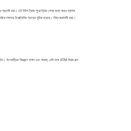
 প্রচেষ্টা করা। এই টাইপ ট্রাক পুরো ট্রাক লেন্থ জন্য আরও ব্যাপক
ায়ে দক্ষতার ইলেক্ট্রনিক স্তরের সুবিধা রয়েছে। নিম্ন জ্বালানী খরচ।
 হুইল। ইলেকট্রিক নিয়ন্ত্রণ গ্লাস এবং আয়না, এসি সঙ্গে ATM গিয়ার বক্স