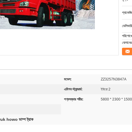
প্যাকেজি
ডেলিভারি
পরিশোধের
যোগানের 
যোগাযো
মডেল:
ZZ3257N3847A
এমিশন স্ট্যান্ডার্ড:
ইউরো 2
পণ্যসম্ভার শরীর:
5800 * 2300 * 15
uk howo ডাম্প ট্রাক