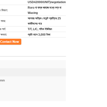
USD42000/UNIT)negotiation
Roro বা বাল্ক জাহাজ মধ্যে নগ্ন বা
ং বিবরণ:
Waxing
আপনার অগ্রিম পেমেন্ট প্রাপ্তির 25
 সময়:
কার্যদিবসের পরে
 শর্ত:
T/T, L/C, পশ্চিম ইউনিয়ন
ক্ষমতা:
প্রতি মাসে 3,000 টাকা
গ
00mm