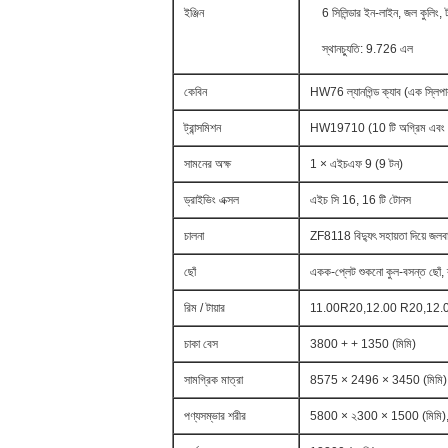
ইঞ্জিন
6 সিলিন্ডার ইন-লাইন, জল কুলিং, 
স্থানচ্যুতি: 9.726 এল
কেবিন
HW76 ল্যানগিন্ড ক্যাব (এক স্লিপার
ট্রান্সমিশন
HW19710 (10 টি অগ্রিম এবং ২
সামনের অক্ষ
1 × এইচএফ 9 (9 টন)
ড্রাইভিং এক্সল
এইচ সি 16, 16 টি টোনস
চালনা
ZF8118 বিদ্যুৎ সহায়তা দিয়ে জলবাহ
ছোঁ
একক-প্লেট শুকনো কুল-বসন্ত ছোঁ, ব্
রিম / টায়ার
11.00R20,12.00 R20,12.00R2
চাকা বেস
3800 + + 1350 (মিমি)
সামগ্রিক মাত্রা
8575 × 2496 × 3450 (মিমি)
পণ্যসম্ভার শরীর
5800 × ২300 × 1500 (মিমি), নী