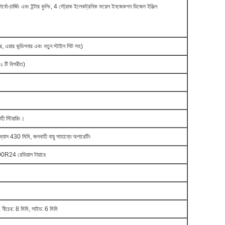
টার্বো-চার্জিং এবং ইন্টার কুলিং, 4 স্ট্রোক ইলেকট্রনিক ফয়েল ইনজেকশন ডিজেল ইঞ্জিন
, এয়ার কন্ডিশনার এবং নতুন স্টাইল সিট সহ)
 টি বিপরীত)
ী স্টিয়ারিং।
যাস 430 মিমি, জলবাহী বায়ু সাহায্যে অপারেটিং
4 রেডিয়াল টায়ারে
চের: 8 মিমি, সাইড: 6 মিমি