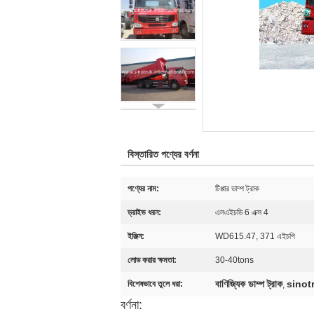
বিস্তারিত পণ্যের বর্ণনা
পণ্যের নাম:
টিপ্পার ডাম্প ট্রাক
ড্রাইভ ধরন:
এলএইচডি 6 এক্স 4
ইঞ্জিন:
WD615.47, 371 এইচপি
লোড করার ক্ষমতা:
30-40tons
বাণিজ্যিক ডাম্প ট্রাক
sinotr
বিশেষভাবে তুলে ধরা:
,
বর্ণনা: