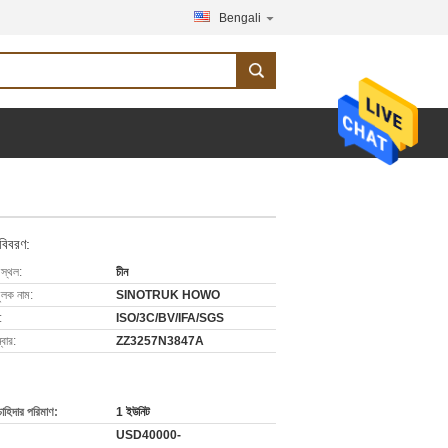
Bengali
 বিবরণ:
 স্থল:
চীন
ুলক নাম:
SINOTRUK HOWO
:
ISO/3C/BV/IFA/SGS
বার:
ZZ3257N3847A
চাহিদার পরিমাণ:
1 ইউনিট
USD40000-