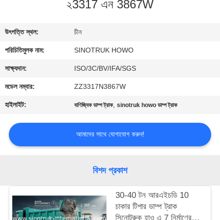
২3317 এন 3867W
নিয়ন্ত্রণ
উৎপত্তি স্থল:
চীন
আমাদের
পরিচিতিমুলক নাম:
SINOTRUK HOWO
সাথে
যোগাযোগ
সাক্ষ্যদান:
ISO/3C/BV/IFA/SGS
মডেল নম্বার:
ZZ3317N3867W
একটি
হাইলাইট:
,
বাণিজ্যিক ডাম্প ট্রাক
sinotruk howo ডাম্প ট্রাক
উদ্ধৃতি
অনুরোধ
আমাদের সাথে যোগাযোগ করুন!
করুন
বিশদ প্রকাশ
সাইট
30-40 টন আরএইচডি 10
ম্যাপ
চাকার টিপার ডাম্প ট্রাক
সিনোট্রুক হাও এ 7 নির্মাণের