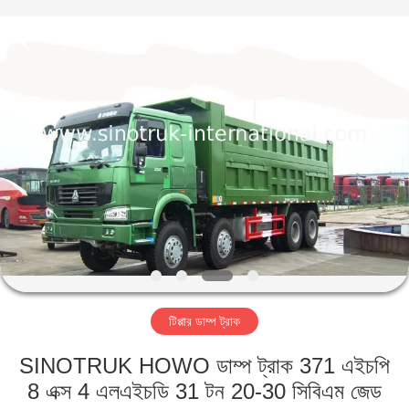
SINOTRUK
INTERNATIONAL
CO.,
LTD..
All
Rights
Reserved.
বাড়ি
পণ্য
আমাদের
সম্বন্ধে
কারখানা
টিপ্পার ডাম্প ট্রাক
পরিদর্শন
SINOTRUK HOWO ডাম্প ট্রাক 371 এইচপি
গুণমান
8 এক্স 4 এলএইচডি 31 টন 20-30 সিবিএম জেড