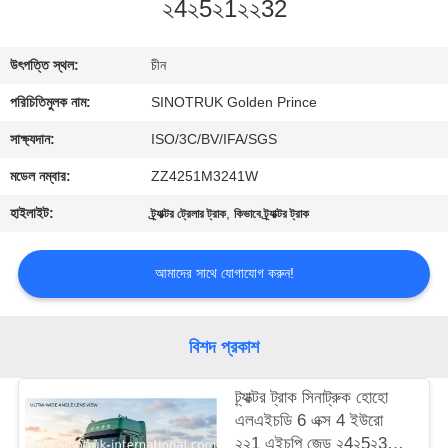
২4২5২1২২32
নিয়ন্ত্রণ
উৎপত্তি স্থল:
চীন
আমাদের
পরিচিতিমুলক নাম:
SINOTRUK Golden Prince
সাথে
যোগাযোগ
সাক্ষ্যদান:
ISO/3C/BV/IFA/SGS
মডেল নম্বার:
ZZ4251M3241W
একটি
হাইলাইট:
,
ট্র্যাক্টর ট্রেলার ট্রাক
কিভাবে ট্র্যাক্টর ট্রাক
উদ্ধৃতি
অনুরোধ
আমাদের সাথে যোগাযোগ করুন!
করুন
বিশদ প্রকাশ
সাইট
ট্র্যাক্টর ট্রাক সিনাট্রুক হোহো
ম্যাপ
এলএইচডি 6 এক্স 4 ইউরো
২২1 এইচপি জেড ২4২5২3২3