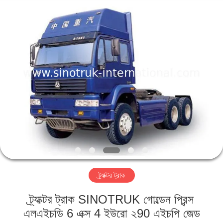
SINOTRUK
INTERNATIONAL
CO.,
LTD..
All
Rights
Reserved.
বাড়ি
পণ্য
আমাদের
সম্বন্ধে
কারখানা
ট্র্যাক্টর ট্রাক
পরিদর্শন
ট্র্যাক্টর ট্রাক SINOTRUK গোল্ডেন প্রিন্স
গুণমান
এলএইচডি 6 এক্স 4 ইউরো ২90 এইচপি জেড