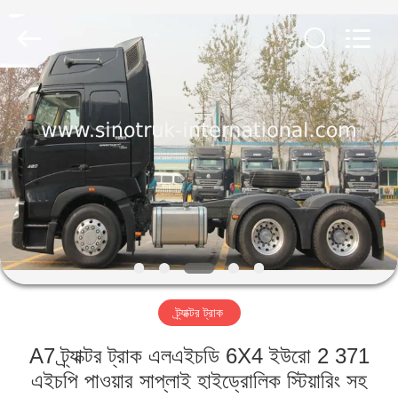
SINOTRUK
INTERNATIONAL
CO.,
LTD..
All
Rights
Reserved.
বাড়ি
পণ্য
আমাদের
সম্বন্ধে
কারখানা
ট্র্যাক্টর ট্রাক
পরিদর্শন
A7 ট্র্যাক্টর ট্রাক এলএইচডি 6X4 ইউরো 2 371
গুণমান
এইচপি পাওয়ার সাপ্লাই হাইড্রোলিক স্টিয়ারিং সহ