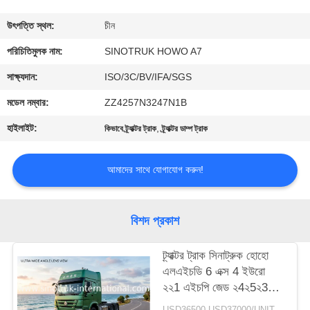
নিয়ন্ত্রণ
উৎপত্তি স্থল:
চীন
আমাদের
পরিচিতিমুলক নাম:
SINOTRUK HOWO A7
সাথে
সাক্ষ্যদান:
ISO/3C/BV/IFA/SGS
যোগাযোগ
মডেল নম্বার:
ZZ4257N3247N1B
হাইলাইট:
,
কিভাবে ট্র্যাক্টর ট্রাক
ট্র্যাক্টর ডাম্প ট্রাক
একটি
উদ্ধৃতি
আমাদের সাথে যোগাযোগ করুন!
অনুরোধ
করুন
বিশদ প্রকাশ
ট্র্যাক্টর ট্রাক সিনাট্রুক হোহো
সাইট
এলএইচডি 6 এক্স 4 ইউরো
ম্যাপ
২২1 এইচপি জেড ২4২5২3২3
ওয়া
USD36500-USD37000/UNIT)negotiation MOQ:1 ইউনিট