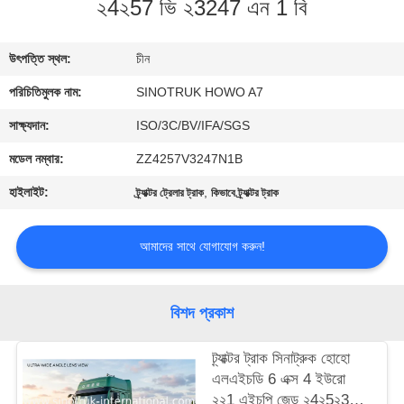
২4২57 ভি ২3247 এন 1 বি
নিয়ন্ত্রণ
উৎপত্তি স্থল:
চীন
আমাদের
পরিচিতিমুলক নাম:
SINOTRUK HOWO A7
সাথে
যোগাযোগ
সাক্ষ্যদান:
ISO/3C/BV/IFA/SGS
মডেল নম্বার:
ZZ4257V3247N1B
একটি
হাইলাইট:
,
ট্র্যাক্টর ট্রেলার ট্রাক
কিভাবে ট্র্যাক্টর ট্রাক
উদ্ধৃতি
অনুরোধ
আমাদের সাথে যোগাযোগ করুন!
করুন
বিশদ প্রকাশ
সাইট
ট্র্যাক্টর ট্রাক সিনাট্রুক হোহো
ম্যাপ
এলএইচডি 6 এক্স 4 ইউরো
২২1 এইচপি জেড ২4২5২3২3