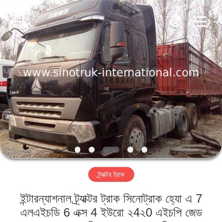
SINOTRUK
INTERNATIONAL
CO.,
LTD..
All
Rights
Reserved.
বাড়ি
পণ্য
আমাদের
সম্বন্ধে
কারখানা
ট্র্যাক্টর ট্রাক
পরিদর্শন
ইন্টারন্যাশনাল ট্র্যাক্টর ট্রাক সিনোট্রাক হ্যো এ 7
গুণমান
এলএইচডি 6 এক্স 4 ইউরো ২4২0 এইচপি জেড