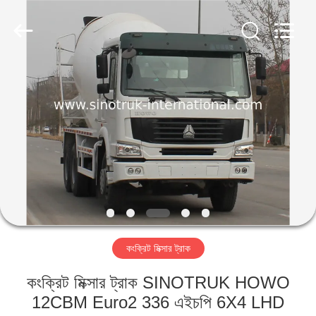
SINOTRUK
INTERNATIONAL
CO.,
LTD..
All
Rights
Reserved.
বাড়ি
পণ্য
আমাদের
সম্বন্ধে
কারখানা
কংক্রিট মিক্সার ট্রাক
পরিদর্শন
কংক্রিট মিক্সার ট্রাক SINOTRUK HOWO
গুণমান
12CBM Euro2 336 এইচপি 6X4 LHD