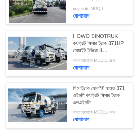
হ্রাসকারী নির্মাণের জন্য
গোপনীয়তা
negotiate MOQ:1
যোগাযোগ
নীতি
HOWO SINOTRUK
কংক্রিট মিক্সার ট্রাক 371HP
হোয়াইট ইউরো II
ZZ1257N3841W
আলোচনাযোগ্য MOQ:1 Unit
যোগাযোগ
সিনোট্রাক হোয়াইট হাওও 371
এইচপি কংক্রিট মিক্সার ট্রাক
এলএইচডি
আলোচনাযোগ্য MOQ:1 একক
যোগাযোগ