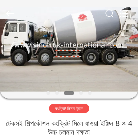
SINOTRUK
INTERNATIONAL
CO.,
LTD..
All
Rights
Reserved.
বাড়ি
পণ্য
আমাদের
সম্বন্ধে
কারখানা
কংক্রিট মিক্সার ট্রাক
পরিদর্শন
টেকসই শিল্পকৌশল কংক্রিট মিলে যাওয়া ইঞ্জিন 8 × 4
গুণমান
উচ্চ চলমান দক্ষতা