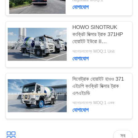
গোপনীয়তা
যোগাযোগ
নীতি
HOWO SINOTRUK
কংক্রিট মিক্সার ট্রাক 371HP
হোয়াইট ইউরো II
ZZ1257N3841W
আলোচনাযোগ্য MOQ:1 Unit
যোগাযোগ
সিনোট্রাক হোয়াইট হাওও 371
এইচপি কংক্রিট মিক্সার ট্রাক
এলএইচডি
আলোচনাযোগ্য MOQ:1 একক
যোগাযোগ
সব