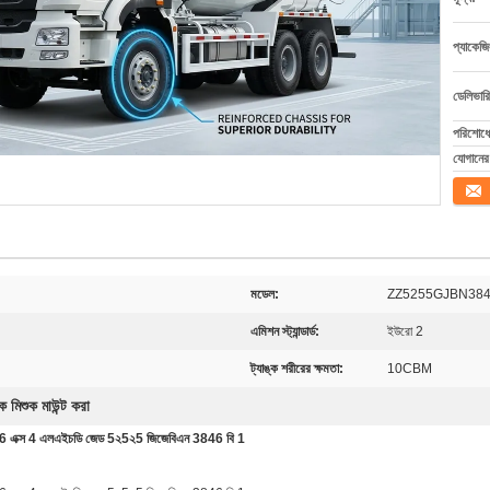
প্যাকেজি
ডেলিভারি
পরিশোধের
যোগানের 
যোগাযো
মডেল:
ZZ5255GJBN38
এমিশন স্ট্যান্ডার্ড:
ইউরো 2
ট্যাঙ্ক শরীরের ক্ষমতা:
10CBM
রাক মিশুক মাউন্ট করা
চপি 6 এক্স 4 এলএইচডি জেড 5২5২5 জিজেবিএন 3846 বি 1