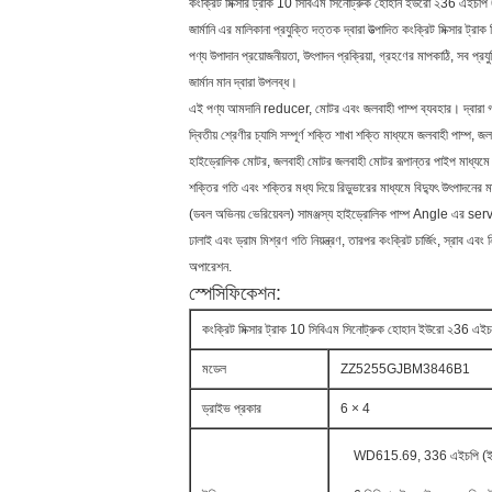
কংক্রিট মিক্সার ট্রাক 10 সিবিএম সিনোট্রুক হোহান ইউরো ২36 এই
জার্মানি এর মালিকানা প্রযুক্তি দত্তক দ্বারা উত্পাদিত কংক্রিট মিক্সার ট্রাক
পণ্য উপাদান প্রয়োজনীয়তা, উৎপাদন প্রক্রিয়া, গ্রহণের মাপকাঠি, সব প্রয
জার্মান মান দ্বারা উপলব্ধ।
এই পণ্য আমদানি reducer, মোটর এবং জলবাহী পাম্প ব্যবহার। দ্বারা
দ্বিতীয় শ্রেণীর চ্যাসি সম্পূর্ণ শক্তি শাখা শক্তি মাধ্যমে জলবাহী পাম্প, জ
হাইড্রোলিক মোটর, জলবাহী মোটর জলবাহী মোটর রূপান্তর পাইপ মাধ্যমে 
শক্তির গতি এবং শক্তির মধ্য দিয়ে রিডুভারের মাধ্যমে বিদ্যুৎ উৎপাদনের ম
(ডবল অভিনয় ভেরিয়েবল) সামঞ্জস্য হাইড্রোলিক পাম্প Angle এর serv
ঢালাই এবং ড্রাম মিশ্রণ গতি নিয়ন্ত্রণ, তারপর কংক্রিট চার্জিং, স্রাব এবং
অপারেশন.
স্পেসিফিকেশন:
কংক্রিট মিক্সার ট্রাক 10 সিবিএম সিনোট্রুক হোহান ইউরো ২36 
মডেল
ZZ5255GJBM3846B1
ড্রাইভ প্রকার
6 × 4
WD615.69, 336 এইচপি (ই