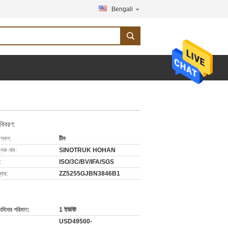
Bengali
 বিবরণ:
 স্থল:
চীন
ুলক নাম:
SINOTRUK HOHAN
:
ISO/3C/BV/IFA/SGS
বার:
ZZ5255GJBN3846B1
চাহিদার পরিমাণ:
1 ইউনিট
USD49500-