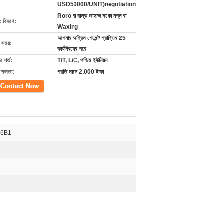
USD50000/UNIT)negotiation
Roro বা বাল্ক জাহাজ মধ্যে নগ্ন বা
ং বিবরণ:
Waxing
আপনার অগ্রিম পেমেন্ট প্রাপ্তির 25
 সময়:
কার্যদিবসের পরে
 শর্ত:
T/T, L/C, পশ্চিম ইউনিয়ন
ক্ষমতা:
প্রতি মাসে 2,000 টাকা
গ
46B1