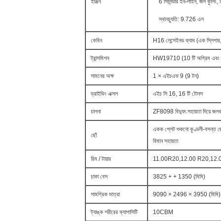
ইঞ্জিন
6 সিলিন্ডার ইন-লাইন, জল কুলিং, 
স্থানচ্যুতি: 9.726 এল
কেবিন
H16 লেন্সেইনড ক্যাব (এক স্লিপার, 
ট্রান্সমিশন
HW19710 (10 টি অগ্রিম এবং ২
সামনের অক্ষ
1 × এইচএফ 9 (9 টন)
ড্রাইভিং এক্সল
এইচ সি 16, 16 টি টোনস
চালনা
ZF8098 বিদ্যুৎ সহায়তা দিয়ে জলবাহ
একক প্লেট শুকনো কুণ্ডলী-বসন্ত ছো
ছোঁ
বিমান সহায়তা
রিম / টায়ার
11.00R20,12.00 R20,12.00R2
চাকা বেস
3825 + + 1350 (মিমি)
সামগ্রিক মাত্রা
9090 × 2496 × 3950 (মিমি)
ট্যাঙ্ক শরীরের ক্যাপাসিটি
10CBM