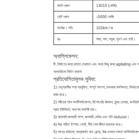
কার্বন ওজন
13010 (কেজি)
মোট ওজন
২5000 কেজি
সর্বোচ্চ। গতি
102km / ঘঃ
রঙ
সাদা, লাল, সবুজ, সুবর্ণ এবং তাই।
অ্যাপ্লিকেশন:
টি, নির্মাণের জন্য রাস্তা মেরামত এবং অন্য কিছু জন্য agitating এবং স
অবকাঠামো নির্মাণ ব্যবসা
প্রতিযোগিতামূলক সুবিধা:
1) নেতৃস্থানীয় পণ্য প্রযুক্তি, সম্পূর্ণ ফাংশন, চমৎকার কর্মক্ষমতা, নির্ভর
কাজ করে।
2) শরীরের গঠন অপটিমাইজেশন, বিশেষ ছাঁচ উত্পাদন, সুন্দর চেহারা, কংক্রি
স্রাব ইউনিফর্ম, অবশেষ অবশিষ্ট হার।
3) আমদানি জলবাহী পাম্প, জলবাহী মোটর এবং গতি reducer।
4) উচ্চ শক্তি ইস্পাত প্লেট, দীর্ঘ সেবা জীবন ব্যবহার করে।
5) সমগ্র কাঠামো, মাধ্যাকর্ষণ কম কেন্দ্র, উচ্চ চলমান দক্ষতা অপ্টিমাইজে