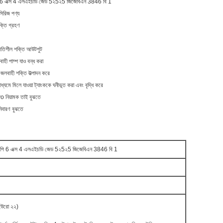
চপি 6 এক্স 4 এলএইচডি জেড 5২5২5 জিজেবিএন 3846 বি 1
 সিরিজ পণ্য
ুক্তি গ্রহণ
 গতিশীল শক্তি আউটপুট
লবাহী পাম্প যাও বন্ধ করা
জলবাহী শক্তি উত্পাদন করে
াধ্যমে মিলে যাওয়া ট্যাংককে ঘনীভূত করা এবং বৃদ্ধি করে
o নিয়ামক তাই বুঝতে
 নিবারণ বুঝতে
এইচপি 6 এক্স 4 এলএইচডি জেড 5২5২5 জিজেবিএন 3846 বি 1
উরো ২২)