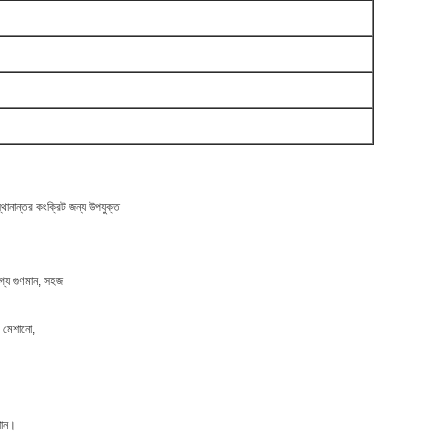
্থানান্তর কংক্রিট জন্য উপযুক্ত
যোগ্য গুণমান, সহজ
ট মেশানো,
শান।