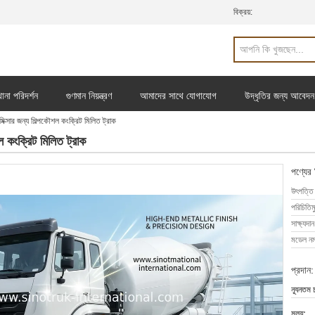
বিক্রয়:
ানা পরিদর্শন
গুণমান নিয়ন্ত্রণ
আমাদের সাথে যোগাযোগ
উদ্ধৃতির জন্য আবেদন
মিক্সার জন্য শিল্পকৌশল কংক্রিট মিলিত ট্রাক
শল কংক্রিট মিলিত ট্রাক
পণ্যের
উৎপত্তি
পরিচিতিম
সাক্ষ্যদান
মডেল নম্
প্রদান:
ন্যূনতম 
মূল্য: