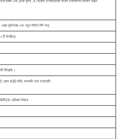
টার্বো-চার্জিং এবং ইন্টার কুলিং, 4 স্ট্রোক ইলেকট্রনিক ফয়েল ইনজেকশন ডিজেল ইঞ্জিন
এয়ার কন্ডিশনার এবং নতুন স্টাইল সিট সহ)
 টি বিপরীত)
ী স্টিয়ারিং।
ঁ, ব্যাস 430 মিমি, জলবাহী সঙ্গে অপারেটিং
4 রেডিয়াল টায়ারে