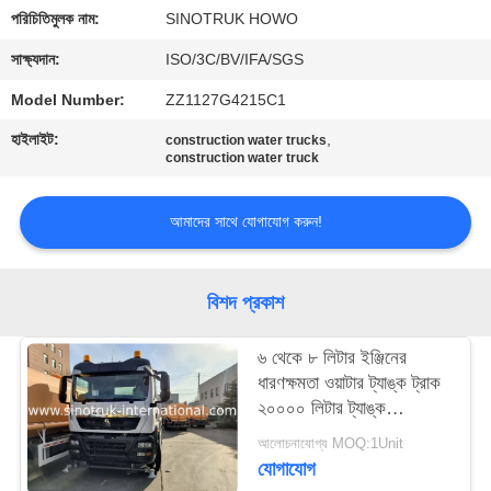
নিয়ন্ত্রণ
পরিচিতিমুলক নাম:
SINOTRUK HOWO
সাক্ষ্যদান:
ISO/3C/BV/IFA/SGS
আমাদের
Model Number:
ZZ1127G4215C1
সাথে
হাইলাইট:
,
construction water trucks
যোগাযোগ
construction water truck
আমাদের সাথে যোগাযোগ করুন!
একটি
উদ্ধৃতি
অনুরোধ
বিশদ প্রকাশ
করুন
৬ থেকে ৮ লিটার ইঞ্জিনের
ধারণক্ষমতা ওয়াটার ট্যাঙ্ক ট্রাক
সাইট
২০০০০ লিটার ট্যাঙ্ক
ধারণক্ষমতা জল সরবরাহ এবং
ম্যাপ
আলোচনাযোগ্য MOQ:1Unit
সেচ প্রকল্পের সমাধান
যোগাযোগ