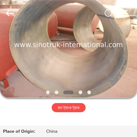
SINOTRUK
INTERNATIONAL
CO.,
LTD..
All
Rights
Reserved.
বাড়ি
পণ্য
আমাদের
সম্বন্ধে
কারখানা
জল ট্যাংক ট্রাক
পরিদর্শন
গুণমান
Place of Origin:
China