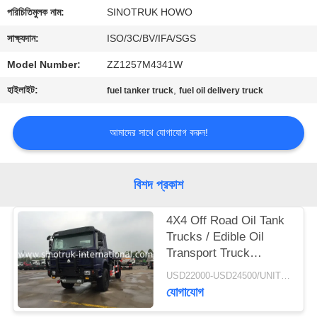
নিয়ন্ত্রণ
পরিচিতিমুলক নাম:
SINOTRUK HOWO
সাক্ষ্যদান:
ISO/3C/BV/IFA/SGS
আমাদের
Model Number:
ZZ1257M4341W
সাথে
হাইলাইট:
,
fuel tanker truck
fuel oil delivery truck
যোগাযোগ
আমাদের সাথে যোগাযোগ করুন!
একটি
উদ্ধৃতি
বিশদ প্রকাশ
অনুরোধ
করুন
4X4 Off Road Oil Tank
Trucks / Edible Oil
Transport Truck
সাইট
Hydraulically Clutch
USD22000-USD24500/UNIT)negotiation MOQ:1 Unit
ম্যাপ
যোগাযোগ