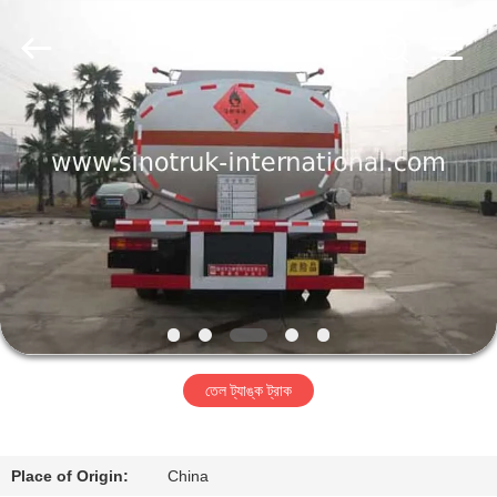
SINOTRUK
INTERNATIONAL
CO.,
LTD..
All
Rights
Reserved.
বাড়ি
পণ্য
আমাদের
সম্বন্ধে
কারখানা
তেল ট্যাঙ্ক ট্রাক
পরিদর্শন
গুণমান
Place of Origin:
China