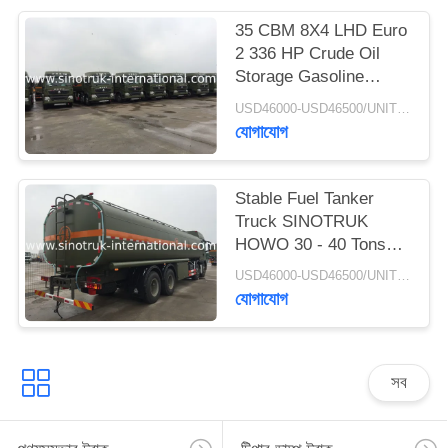
গোপনীয়তা
35 CBM 8X4 LHD Euro
2 336 HP Crude Oil
নীতি
Storage Gasoline
Tanker Trucks ISO
USD46000-USD46500/UNIT)negotiation MOQ:1 Unit
Approved
যোগাযোগ
Stable Fuel Tanker
Truck SINOTRUK
HOWO 30 - 40 Tons
For Oil Transportation
USD46000-USD46500/UNIT)negotiation MOQ:1 Unit
8X4 RHD
যোগাযোগ
সব