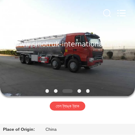
SINOTRUK
INTERNATIONAL
CO.,
LTD..
All
Rights
Reserved.
বাড়ি
পণ্য
আমাদের
সম্বন্ধে
কারখানা
তেল ট্যাঙ্ক ট্রাক
পরিদর্শন
গুণমান
Place of Origin:
China