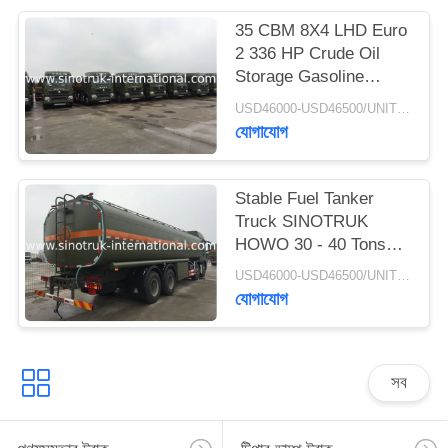
গোপনীয়তা
35 CBM 8X4 LHD Euro
2 336 HP Crude Oil
নীতি
Storage Gasoline
Tanker Trucks ISO
USD46000-USD46500/UNIT)negotiation MOQ:1 Unit
Approved
যোগাযোগ
Stable Fuel Tanker
Truck SINOTRUK
HOWO 30 - 40 Tons
For Oil Transportation
USD46000-USD46500/UNIT)negotiation MOQ:1 Unit
8X4 RHD
যোগাযোগ
সব