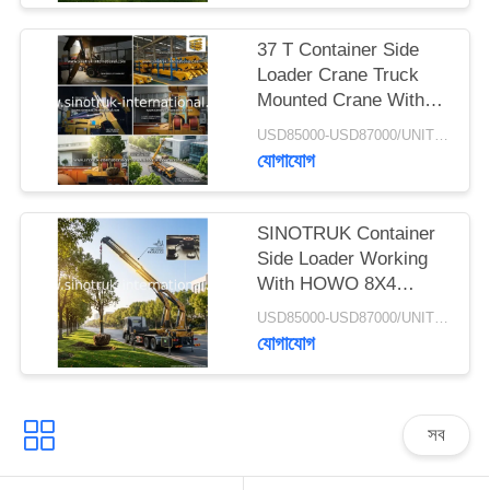
গোপনীয়তা
37 T Container Side
নীতি
Loader Crane Truck
Mounted Crane With
Hydraulic System
USD85000-USD87000/UNIT)negotiation MOQ:1 Unit
যোগাযোগ
SINOTRUK Container
Side Loader Working
With HOWO 8X4
Cargo Truck Chassis
USD85000-USD87000/UNIT)negotiation MOQ:1 Unit
যোগাযোগ
সব