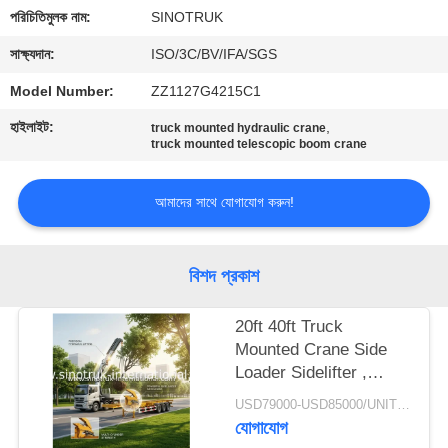
নিয়ন্ত্রণ
পরিচিতিমুলক নাম:
SINOTRUK
সাক্ষ্যদান:
ISO/3C/BV/IFA/SGS
আমাদের
Model Number:
ZZ1127G4215C1
সাথে
হাইলাইট:
,
truck mounted hydraulic crane
যোগাযোগ
truck mounted telescopic boom crane
আমাদের সাথে যোগাযোগ করুন!
একটি
উদ্ধৃতি
অনুরোধ
বিশদ প্রকাশ
করুন
20ft 40ft Truck
Mounted Crane Side
সাইট
Loader Sidelifter ,
Container Self Loading
ম্যাপ
USD79000-USD85000/UNIT)negotiation MOQ:1 Unit
Semi Trailer
যোগাযোগ