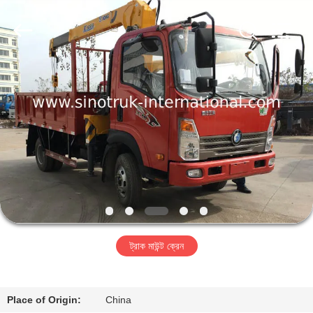
SINOTRUK
INTERNATIONAL
CO.,
LTD..
All
Rights
Reserved.
বাড়ি
পণ্য
আমাদের
সম্বন্ধে
কারখানা
ট্রাক মাউন্ট ক্রেন
পরিদর্শন
গুণমান
Place of Origin:
China