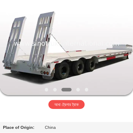
SINOTRUK
INTERNATIONAL
CO.,
LTD..
All
Rights
Reserved.
বাড়ি
পণ্য
আমাদের
সম্বন্ধে
কারখানা
আধা ট্রেলার ট্রাক
পরিদর্শন
গুণমান
Place of Origin:
China