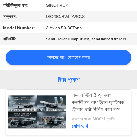
নিয়ন্ত্রণ
পরিচিতিমুলক নাম:
SINOTRUK
সাক্ষ্যদান:
ISO/3C/BV/IFA/SGS
আমাদের
Model Number:
3 Axles 50-80Tons
সাথে
হাইলাইট:
,
Semi Trailer Dump Truck
semi flatbed trailers
যোগাযোগ
আমাদের সাথে যোগাযোগ করুন!
একটি
উদ্ধৃতি
বিশদ প্রকাশ
অনুরোধ
করুন
এমএন স্টিল 3 অ্যাক্সেল
কনটেইনার আধা ট্রাক ফ্ল্যাটবেড
ট্রেলার ভারী জিনিস বহন করে
সাইট
আলোচনাযোগ্য MOQ:1 ইউনিট
ম্যাপ
যোগাযোগ