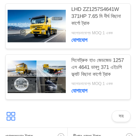
গোপনীয়তা
LHD ZZ1257S4641W
371HP 7.65 মি দীর্ঘ বিছানা
নীতি
কার্গো ট্রাক
আলোচনাযোগ্য MOQ:1 একক
যোগাযোগ
সিনোট্রুক হাও জেডজেড 1257
এস 4641 ডাব্লু 371 এইচপি
ফ্ল্যাট বিছানা কার্গো ট্রাক
আলোচনাযোগ্য MOQ:1 একক
যোগাযোগ
সব