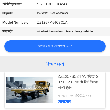
নিয়ন্ত্রণ
পরিচিতিমুলক নাম:
SINOTRUK HOWO
সাক্ষ্যদান:
ISO/3C/BV/IFA/SGS
আমাদের
Model Number:
ZZ1257M56C7C1A
সাথে
হাইলাইট:
,
sinotruk howo dump truck
lorry vehicle
যোগাযোগ
আমাদের সাথে যোগাযোগ করুন!
একটি
উদ্ধৃতি
বিশদ প্রকাশ
অনুরোধ
করুন
ZZ1257S5247A ইউরো 2
371HP 8.48 মি দীর্ঘ বিছানা
কার্গো ট্রাক
সাইট
আলোচনাযোগ্য MOQ:1 একক
ম্যাপ
যোগাযোগ