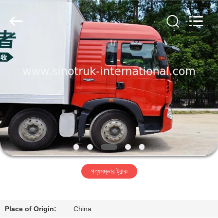
SINOTRUK
INTERNATIONAL
CO.,
LTD..
All
Rights
Reserved.
বাড়ি
পণ্য
আমাদের
সম্বন্ধে
কারখানা
পণ্যসম্ভার ট্রাক
পরিদর্শন
গুণমান
Place of Origin:
China