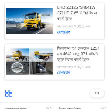
গোপনীয়তা
LHD ZZ1257S4641W
371HP 7.65 মি দীর্ঘ বিছানা
নীতি
কার্গো ট্রাক
আলোচনাযোগ্য MOQ:1 একক
যোগাযোগ
সিনোট্রুক হাও জেডজেড 1257
এস 4641 ডাব্লু 371 এইচপি
ফ্ল্যাট বিছানা কার্গো ট্রাক
আলোচনাযোগ্য MOQ:1 একক
যোগাযোগ
সব