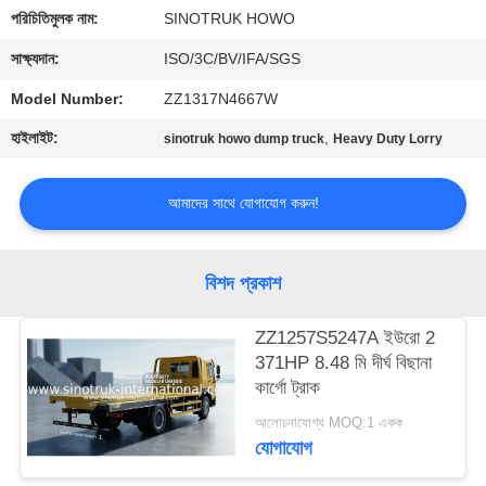
নিয়ন্ত্রণ
পরিচিতিমুলক নাম:
SINOTRUK HOWO
সাক্ষ্যদান:
ISO/3C/BV/IFA/SGS
আমাদের
Model Number:
ZZ1317N4667W
সাথে
হাইলাইট:
,
sinotruk howo dump truck
Heavy Duty Lorry
যোগাযোগ
আমাদের সাথে যোগাযোগ করুন!
একটি
উদ্ধৃতি
বিশদ প্রকাশ
অনুরোধ
করুন
ZZ1257S5247A ইউরো 2
371HP 8.48 মি দীর্ঘ বিছানা
কার্গো ট্রাক
সাইট
আলোচনাযোগ্য MOQ:1 একক
ম্যাপ
যোগাযোগ