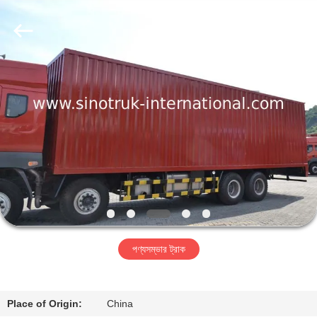
SINOTRUK
INTERNATIONAL
CO.,
LTD..
All
Rights
Reserved.
বাড়ি
পণ্য
আমাদের
সম্বন্ধে
কারখানা
পণ্যসম্ভার ট্রাক
পরিদর্শন
গুণমান
Place of Origin:
China