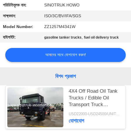
নিয়ন্ত্রণ
পরিচিতিমুলক নাম:
SINOTRUK HOWO
সাক্ষ্যদান:
ISO/3C/BV/IFA/SGS
আমাদের
Model Number:
ZZ1257M4341W
সাথে
হাইলাইট:
,
gasoline tanker trucks
fuel oil delivery truck
যোগাযোগ
আমাদের সাথে যোগাযোগ করুন!
একটি
উদ্ধৃতি
বিশদ প্রকাশ
অনুরোধ
করুন
4X4 Off Road Oil Tank
Trucks / Edible Oil
Transport Truck
সাইট
Hydraulically Clutch
USD22000-USD24500/UNIT)negotiation MOQ:1 Unit
ম্যাপ
যোগাযোগ