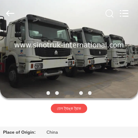
SINOTRUK
INTERNATIONAL
CO.,
LTD..
All
Rights
Reserved.
বাড়ি
পণ্য
আমাদের
সম্বন্ধে
কারখানা
তেল ট্যাঙ্ক ট্রাক
পরিদর্শন
গুণমান
Place of Origin:
China