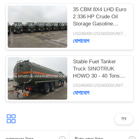
গোপনীয়তা
35 CBM 8X4 LHD Euro
2 336 HP Crude Oil
নীতি
Storage Gasoline
Tanker Trucks ISO
USD46000-USD46500/UNIT)negotiation MOQ:1 Unit
Approved
যোগাযোগ
Stable Fuel Tanker
Truck SINOTRUK
HOWO 30 - 40 Tons
For Oil Transportation
USD46000-USD46500/UNIT)negotiation MOQ:1 Unit
8X4 RHD
যোগাযোগ
সব