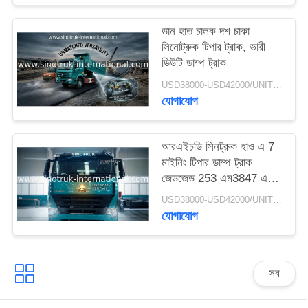
গোপনীয়তা
ডান হাত চালক দশ চাকা
নীতি
সিনোট্রুক টিপার ট্রাক, ভারী
ডিউটি ​​ডাম্প ট্রাক
USD38000-USD42000/UNIT)negotiation MOQ:1 ইউনিট
যোগাযোগ
আরএইচডি সিনট্রুক হাও এ 7
মাইনিং টিপার ডাম্প ট্রাক
জেডজেড 253 এম3847 এন 1
এ 7- পি কেবিন দীর্ঘ জীবন
USD38000-USD42000/UNIT)negotiation MOQ:1 ইউনিট
যোগাযোগ
সব