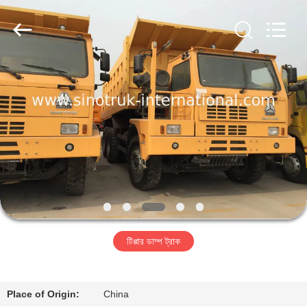
SINOTRUK
INTERNATIONAL
CO.,
LTD..
All
Rights
Reserved.
বাড়ি
পণ্য
আমাদের
সম্বন্ধে
কারখানা
টিপ্পার ডাম্প ট্রাক
পরিদর্শন
গুণমান
Place of Origin:
China