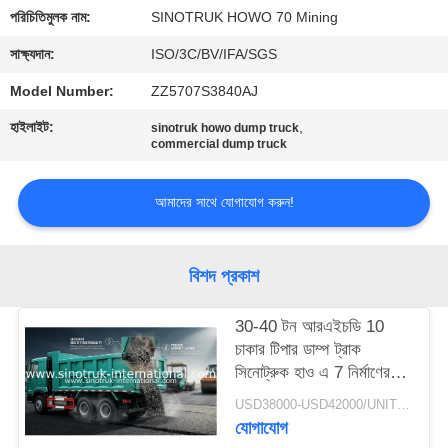
নিয়ন্ত্রণ
পরিচিতিমুলক নাম:
SINOTRUK HOWO 70 Mining
সাক্ষ্যদান:
ISO/3C/BV/IFA/SGS
আমাদের
Model Number:
ZZ5707S3840AJ
সাথে
হাইলাইট:
,
sinotruk howo dump truck
যোগাযোগ
commercial dump truck
আমাদের সাথে যোগাযোগ করুন!
একটি
উদ্ধৃতি
অনুরোধ
বিশদ প্রকাশ
করুন
30-40 টন আরএইচডি 10
চাকার টিপার ডাম্প ট্রাক
সাইট
সিনোট্রুক হাও এ 7 নির্মাণের
জন্য
ম্যাপ
USD38000-USD42000/UNIT)negotiation MOQ:1 ইউনিট
যোগাযোগ