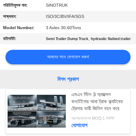
নিয়ন্ত্রণ
পরিচিতিমুলক নাম:
SINOTRUK
সাক্ষ্যদান:
ISO/3C/BV/IFA/SGS
আমাদের
Model Number:
3 Axles 30-60Tons
সাথে
হাইলাইট:
,
Semi Trailer Dump Truck
hydraulic flatbed trailer
যোগাযোগ
আমাদের সাথে যোগাযোগ করুন!
একটি
উদ্ধৃতি
বিশদ প্রকাশ
অনুরোধ
করুন
এমএন স্টিল 3 অ্যাক্সেল
কনটেইনার আধা ট্রাক ফ্ল্যাটবেড
ট্রেলার ভারী জিনিস বহন করে
সাইট
আলোচনাযোগ্য MOQ:1 ইউনিট
ম্যাপ
যোগাযোগ