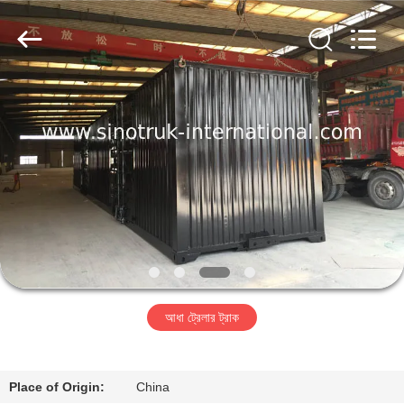
SINOTRUK
INTERNATIONAL
CO.,
LTD..
All
Rights
Reserved.
বাড়ি
পণ্য
আমাদের
সম্বন্ধে
কারখানা
আধা ট্রেলার ট্রাক
পরিদর্শন
গুণমান
Place of Origin:
China