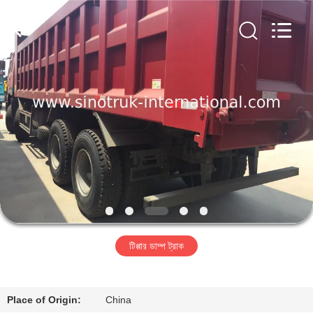
SINOTRUK
INTERNATIONAL
CO.,
LTD..
All
Rights
Reserved.
বাড়ি
পণ্য
আমাদের
সম্বন্ধে
কারখানা
টিপ্পার ডাম্প ট্রাক
পরিদর্শন
গুণমান
Place of Origin:
China