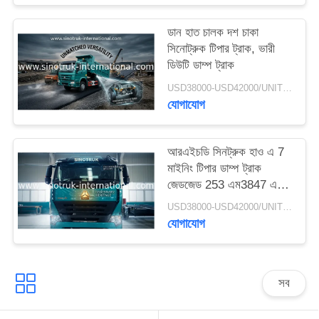
গোপনীয়তা
ডান হাত চালক দশ চাকা
নীতি
সিনোট্রুক টিপার ট্রাক, ভারী
ডিউটি ​​ডাম্প ট্রাক
USD38000-USD42000/UNIT)negotiation MOQ:1 ইউনিট
যোগাযোগ
আরএইচডি সিনট্রুক হাও এ 7
মাইনিং টিপার ডাম্প ট্রাক
জেডজেড 253 এম3847 এন 1
এ 7- পি কেবিন দীর্ঘ জীবন
USD38000-USD42000/UNIT)negotiation MOQ:1 ইউনিট
যোগাযোগ
সব