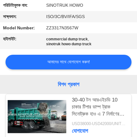
নিয়ন্ত্রণ
পরিচিতিমুলক নাম:
SINOTRUK HOWO
সাক্ষ্যদান:
ISO/3C/BV/IFA/SGS
আমাদের
Model Number:
ZZ3317N3567W
সাথে
হাইলাইট:
,
commercial dump truck
যোগাযোগ
sinotruk howo dump truck
আমাদের সাথে যোগাযোগ করুন!
একটি
উদ্ধৃতি
অনুরোধ
বিশদ প্রকাশ
করুন
30-40 টন আরএইচডি 10
চাকার টিপার ডাম্প ট্রাক
সাইট
সিনোট্রুক হাও এ 7 নির্মাণের
জন্য
ম্যাপ
USD38000-USD42000/UNIT)negotiation MOQ:1 ইউনিট
যোগাযোগ