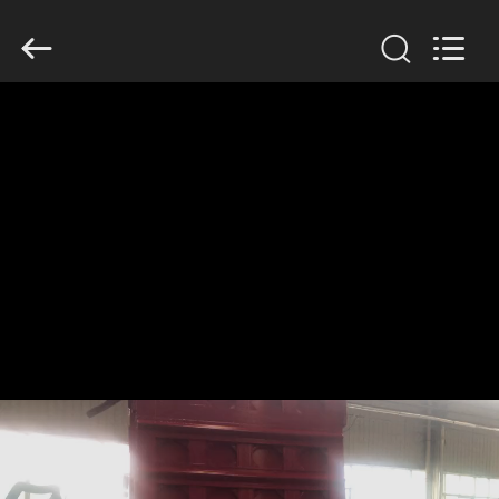
SINOTRUK
INTERNATIONAL
CO.,
LTD..
All
Rights
Reserved.
বাড়ি
পণ্য
আমাদের
সম্বন্ধে
কারখানা
পরিদর্শন
গুণমান