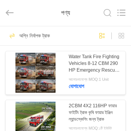
SINOTRUK
INTERNATIONAL
CO.,
পণ্য
LTD..
All
Rights
Reserved.
বাড়ি
80
অগ্নি নির্বাপক ট্রাক
পণ্যসম্ভার ট্রাক
পণ্য
Water Tank Fire Fighting
Vehicles 8-12 CBM 290
আমাদের
HP Emergency Rescue
সম্বন্ধে
Vehicles
আলোচনাযোগ্য MOQ:1 Unit
যোগাযোগ
528
কারখানা
পরিদর্শন
2CBM 4X2 116HP ফায়ার
টিপ্পার ডাম্প ট্রাক
ফাইটিং ট্রাক কৃষি ফায়ার ইঞ্জিন
ল্যান্ডস্কেপিং জন্য ট্রাক
গুণমান
আলোচনাযোগ্য MOQ:১টি ইউনিট