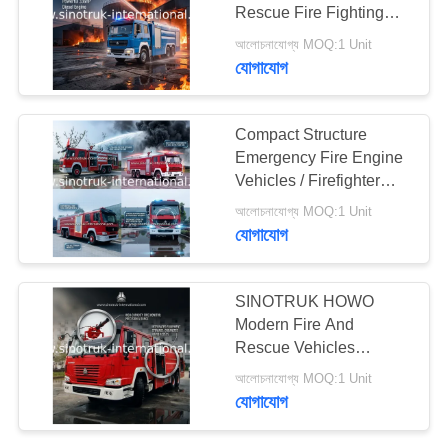
Rescue Fire Fighting
গোপনীয়তা
Truck Strong Power
আলোচনাযোগ্য MOQ:1 Unit
নীতি
যোগাযোগ
137
ট্রাক খুচরা যন্ত্রাংশ
Compact Structure
Emergency Fire Engine
Vehicles / Firefighter
Trucks
আলোচনাযোগ্য MOQ:1 Unit
যোগাযোগ
17
SINOTRUK HOWO
Modern Fire And
অগ্নি নির্বাপক ট্রাক
Rescue Vehicles
Sprinkling Truck
আলোচনাযোগ্য MOQ:1 Unit
Equipment
যোগাযোগ