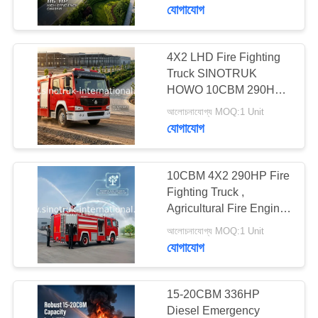
নিয়ন্ত্রণ
যোগাযোগ
আমাদের
4X2 LHD Fire Fighting
119
Truck SINOTRUK
সাথে
HOWO 10CBM 290HP
ট্র্যাক্টর ট্রাক
যোগাযোগ
for Sprinkling
আলোচনাযোগ্য MOQ:1 Unit
যোগাযোগ
একটি
উদ্ধৃতি
10CBM 4X2 290HP Fire
Fighting Truck ,
অনুরোধ
Agricultural Fire Engine
111
করুন
Truck For Landscaping
আলোচনাযোগ্য MOQ:1 Unit
যোগাযোগ
কংক্রিট মিক্সার ট্রাক
সাইট
ম্যাপ
15-20CBM 336HP
Diesel Emergency