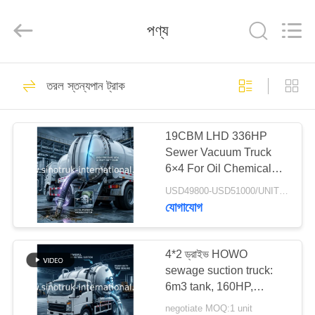
SINOTRUK
INTERNATIONAL
CO.,
পণ্য
LTD..
All
Rights
Reserved.
বাড়ি
80
তরল স্তন্যপান ট্রাক
পণ্যসম্ভার ট্রাক
পণ্য
19CBM LHD 336HP
Sewer Vacuum Truck
আমাদের
6×4 For Oil Chemical
সম্বন্ধে
Sewage Tank Sediment
USD49800-USD51000/UNIT)negotiation MOQ:1 Unit
Suction
যোগাযোগ
528
কারখানা
পরিদর্শন
4*2 ড্রাইভ HOWO
টিপ্পার ডাম্প ট্রাক
sewage suction truck:
6m3 tank, 160HP,
গুণমান
8.00R20 টায়ার, হালকা-ডুয়িং
negotiate MOQ:1 unit