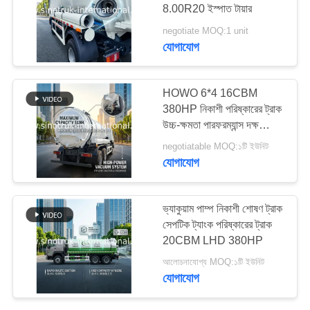
8.00R20 ইস্পাত টায়ার
গোপনীয়তা
negotiate MOQ:1 unit
নীতি
যোগাযোগ
137
ট্রাক খুচরা যন্ত্রাংশ
HOWO 6*4 16CBM
380HP নিকাশী পরিষ্কারের ট্রাক
উচ্চ-ক্ষমতা পারফরম্যান্স দক্ষ
মাল্টিফাংশনাল পরিষ্কার সমাধান পূরণ
negotiatable MOQ:১টি ইউনিট
করে
যোগাযোগ
17
ভ্যাকুয়াম পাম্প নিকাশী শোষণ ট্রাক
সেপটিক ট্যাংক পরিষ্কারের ট্রাক
অগ্নি নির্বাপক ট্রাক
20CBM LHD 380HP
আলোচনাযোগ্য MOQ:১টি ইউনিট
যোগাযোগ