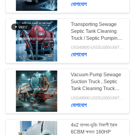
sewage truck, efficient
নিয়ন্ত্রণ
যোগাযোগ
sanitation vehicle
আমাদের
Transporting Sewage
119
Septic Tank Cleaning
সাথে
Truck / Septic Pumping
ট্র্যাক্টর ট্রাক
যোগাযোগ
Truck 17CBM LHD
USD49800-USD51000/UNIT)negotiation MOQ:1 Unit
336HP
যোগাযোগ
একটি
উদ্ধৃতি
Vacuum Pump Sewage
Suction Truck , Septic
অনুরোধ
Tank Cleaning Truck
111
করুন
18CBM LHD 336HP
USD49800-USD51000/UNIT)negotiation MOQ:1 Unit
যোগাযোগ
কংক্রিট মিক্সার ট্রাক
সাইট
ম্যাপ
4x2 হালকা-ডুয়িং নিকাশী ট্রাক
6CBM ক্ষমতা 160HP