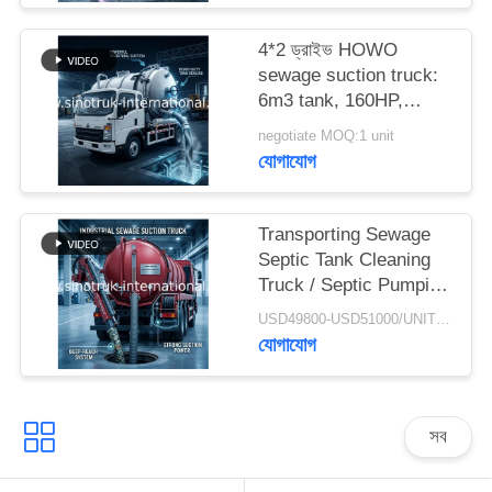
গোপনীয়তা
4*2 ড্রাইভ HOWO
নীতি
sewage suction truck:
6m3 tank, 160HP,
8.00R20 টায়ার, হালকা-ডুয়িং
negotiate MOQ:1 unit
sewage truck, efficient
যোগাযোগ
sanitation vehicle
Transporting Sewage
Septic Tank Cleaning
Truck / Septic Pumping
Truck 17CBM LHD
USD49800-USD51000/UNIT)negotiation MOQ:1 Unit
336HP
যোগাযোগ
সব