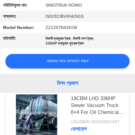
নিয়ন্ত্রণ
পরিচিতিমুলক নাম:
SINOTRUK HOWO
সাক্ষ্যদান:
ISO/3C/BV/IFA/SGS
আমাদের
Model Number:
ZZ1257N4341W
সাথে
হাইলাইট:
,
,
নিকাশী ভ্যাকুয়াম ট্রাক
নিকাশী পাম্প ট্রাক
যোগাযোগ
336HP ভ্যাকুয়াম স্যুয়েজ ট্রাক
আমাদের সাথে যোগাযোগ করুন!
একটি
উদ্ধৃতি
অনুরোধ
বিশদ প্রকাশ
করুন
19CBM LHD 336HP
Sewer Vacuum Truck
সাইট
6×4 For Oil Chemical
Sewage Tank Sediment
ম্যাপ
USD49800-USD51000/UNIT)negotiation MOQ:1 Unit
Suction
যোগাযোগ