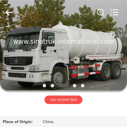
SINOTRUK
INTERNATIONAL
CO.,
LTD..
All
Rights
Reserved.
বাড়ি
পণ্য
আমাদের
সম্বন্ধে
কারখানা
তরল স্তন্যপান ট্রাক
পরিদর্শন
গুণমান
Place of Origin:
China